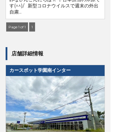
す(^^)/ 新型コロナウイルスで週末の外出
自粛...
Page 1 of 1
1
店舗詳細情報
カースポット学園南インター