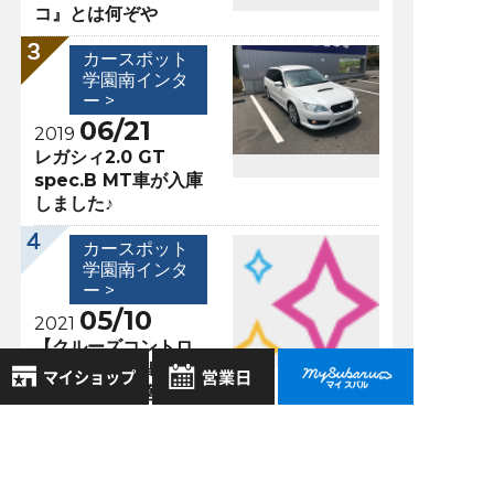
コ』とは何ぞや
カースポット
学園南インタ
ー >
06/21
2019
レガシィ2.0 GT
spec.B MT車が入庫
しました♪
カースポット
学園南インタ
ー >
05/10
2021
【クルーズコントロ
ール機能】車間距離
を設定して快適なド
ライブを☆
8月
2026年
お気に入り店舗
日
月
火
水
木
金
土
登録された店舗はありません。
1