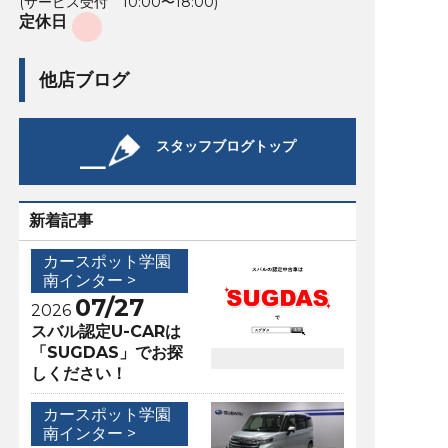
(サービス受付 10:00〜18:00)
定休日
他店ブログ
スタッフブログトップ
新着記事
カースポット学園
南インター >
07/27
2026
スバル認定U-CARは
「SUGDAS」でお探
しください！
カースポット学園
南インター >