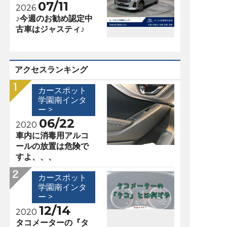
07/11
2026
♪今週のお勧め認定中
古車はジャスティ♪
アクセスランキング
カースポット
学園南インタ
ー >
06/22
2020
車内に消毒用アルコ
ールの放置は危険で
すよ、、、
カースポット
学園南インタ
ー >
12/14
2020
タコメーターの『タ