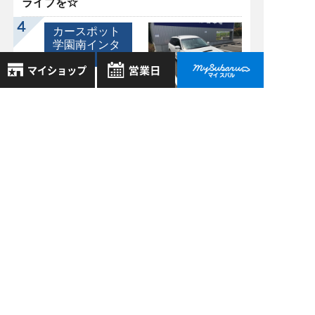
ライブを☆
カースポット
学園南インタ
ー >
06/21
2019
レガシィ2.0 GT
8月
2026年
spec.B MT車が入庫
お気に入り店舗
しました♪
日
月
火
水
木
金
土
登録された店舗はありません。
1
お近くの店舗を検索して、
2
3
4
5
6
7
8
☆マークで登録してください。
過去の記事
9
10
11
12
13
14
15
16
17
18
19
20
21
22
2026年7月
地域でさがす
23
24
25
26
27
28
29
2026年6月
30
31
地図でさがす
2026年5月
全店舗共通定休日
毎週水曜・その他定休日
試乗車でさがす
2026年4月
営業時間：
こちら
よりご覧ください
もっと表示する
定休日一覧を見る