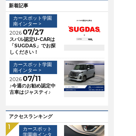
新着記事
カースポット学園
南インター >
07/27
2026
スバル認定U-CARは
「SUGDAS」でお探
しください！
カースポット学園
南インター >
07/11
2026
♪今週のお勧め認定中
古車はジャスティ♪
アクセスランキング
カースポット
学園南インタ