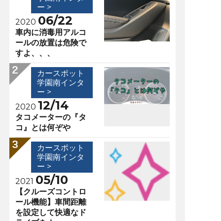
ー >
06/22
2020
車内に消毒用アルコ
ールの放置は危険で
すよ、、、
カースポット
学園南インタ
ー >
12/14
2020
タコメーターの『タ
コ』とは何ぞや
カースポット
学園南インタ
ー >
05/10
2021
【クルーズコントロ
ール機能】車間距離
を設定して快適なド