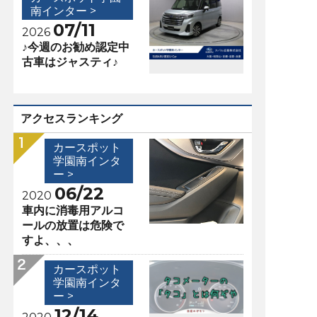
南インター >
07/11
2026
♪今週のお勧め認定中
古車はジャスティ♪
アクセスランキング
カースポット
学園南インタ
ー >
06/22
2020
車内に消毒用アルコ
ールの放置は危険で
すよ、、、
カースポット
学園南インタ
ー >
12/14