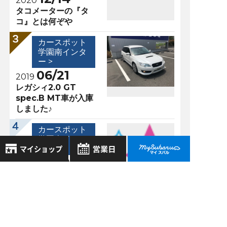
2020
タコメーターの『タ
コ』とは何ぞや
カースポット
学園南インタ
ー >
06/21
2019
レガシィ2.0 GT
spec.B MT車が入庫
しました♪
カースポット
学園南インタ
ー >
05/10
2021
8月
【クルーズコントロ
2026年
お気に入り店舗
ール機能】車間距離
日
月
火
水
木
金
土
を設定して快適なド
登録された店舗はありません。
1
ライブを☆
お近くの店舗を検索して、
2
3
4
5
6
7
8
☆マークで登録してください。