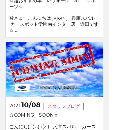
☆超おすすめ車 レヴォーグ STI スポ
ーツ☆
皆さま、こんにちは( ^)o(^ ) 兵庫スバル
カースポット学園南インター店 近田です
☆ ...
10/08
2021
スタッフブログ
☆COMING SOON☆
こんにちは( ^)o(^ ) 兵庫スバル カース