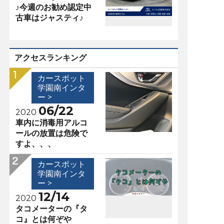
♪今週のお勧め認定中
古車はジャスティ♪
アクセスランキング
カースポット
学園南インタ
ー >
06/22
2020
車内に消毒用アルコ
ールの放置は危険で
すよ、、、
カースポット
学園南インタ
ー >
12/14
2020
タコメーターの『タ
コ』とは何ぞや