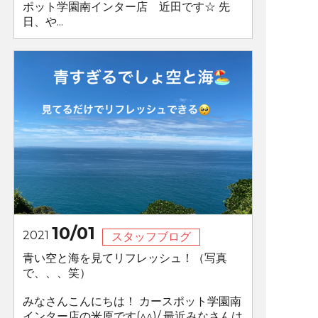
ポット学園南インター店 近田です☆ 先
日、や...
10/01
2021
スタッフブログ
青い空と海を見てリフレッシュ！（写真
で、、、笑）
みなさんこんにちは！ カースポット学園南
インター店の米原です(^^)/ 最近みなさんは