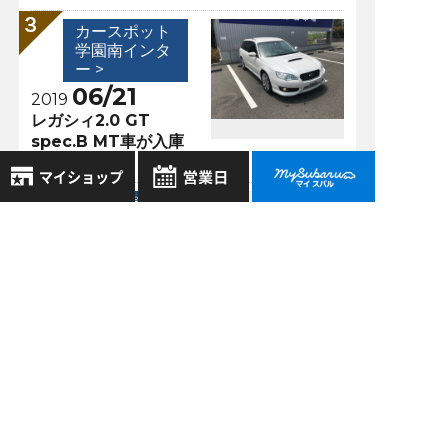
カースポット
学園南インタ
ー >
06/21
2019
レガシィ2.0 GT
spec.B MT車が入庫
しました♪
カースポット
学園南インタ
8月
2026年
ー >
お気に入り店舗
日
月
火
水
木
金
土
05/10
2021
登録された店舗はありません。
1
【クルーズコントロ
お近くの店舗を検索して、
2
3
4
5
6
7
8
ール機能】車間距離
☆マークで登録してください。
を設定して快適なド
9
10
11
12
13
14
15
ライブを☆
16
17
18
19
20
21
22
地域でさがす
23
24
25
26
27
28
29
30
31
地図でさがす
過去の記事