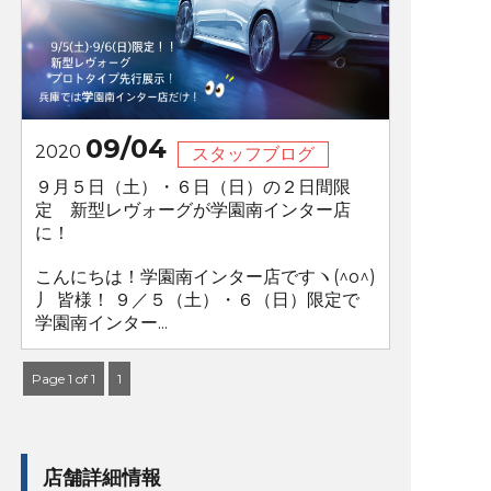
09/04
2020
スタッフブログ
９月５日（土）・６日（日）の２日間限
定 新型レヴォーグが学園南インター店
に！
こんにちは！学園南インター店ですヽ(^o^)
丿 皆様！ ９／５（土）・６（日）限定で
学園南インター...
Page 1 of 1
1
店舗詳細情報