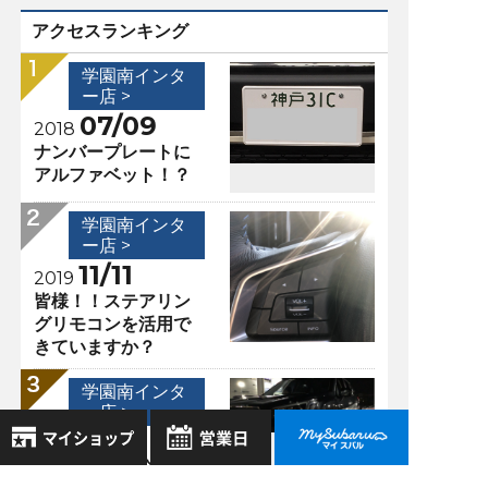
アクセスランキング
学園南インタ
ー店 >
07/09
2018
ナンバープレートに
アルファベット！？
学園南インタ
ー店 >
11/11
2019
皆様！！ステアリン
グリモコンを活用で
きていますか？
学園南インタ
ー店 >
11/06
2018
スバル車の安全性を