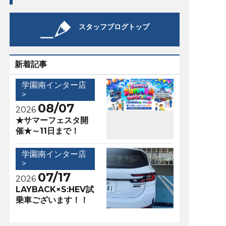
スタッフブログトップ
新着記事
学園南インター店
>
08/07
2026
★サマーフェスタ開
催★～11日まで！
学園南インター店
>
07/17
2026
LAYBACK×S:HEV試
乗車ございます！！