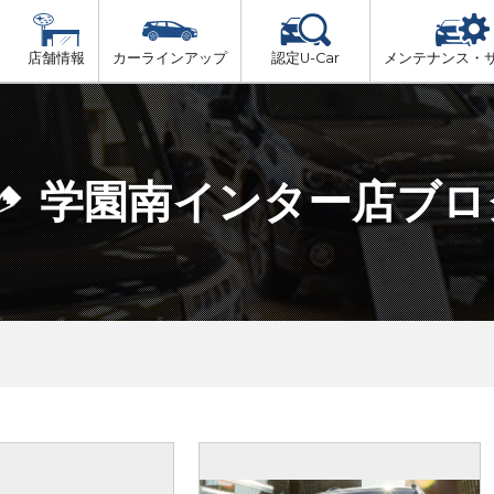
店舗情報
カーラインアップ
認定U-Car
メンテナンス・
ビス
一覧
車検（法定24か月点検）
但馬
プ
法定 12ヶ月 点検
学園南インター店ブロ
播磨
6ヶ月ごとの セーフティ チェック
阪神方面
車検 3ヶ月前 無料診断
神戸方面