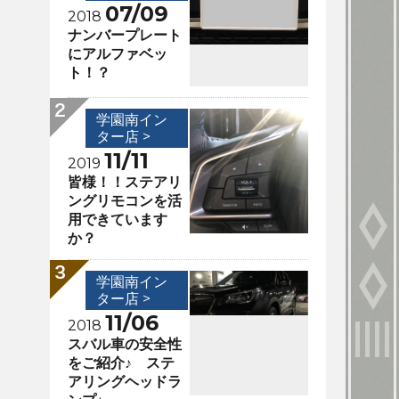
07/09
2018
ナンバープレート
にアルファベッ
ト！？
学園南イン
ター店 >
11/11
2019
皆様！！ステアリ
ングリモコンを活
用できています
か？
学園南イン
ター店 >
11/06
2018
スバル車の安全性
をご紹介♪ ステ
アリングヘッドラ