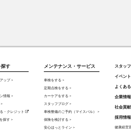
を探す
メンテナンス・サービス
スタッフ
イベント
アップ >
車検をする >
よくある
定期点検をする >
ン情報 >
カーケアをする >
企業情報
>
スタッフブログ >
社会貢献
る・クレジット
車検整備のご予約（マイスバル） >
採用情報
を探す >
保険を検討する >
健康経営宣
安心ほっとライン >