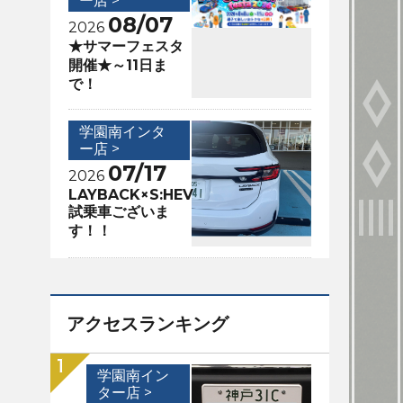
ー店 >
08/07
2026
★サマーフェスタ
開催★～11日ま
で！
学園南インタ
ー店 >
07/17
2026
LAYBACK×S:HEV
試乗車ございま
す！！
アクセスランキング
学園南イン
ター店 >