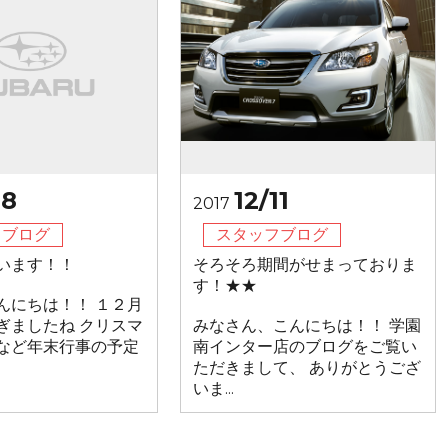
18
12/11
2017
フブログ
スタッフブログ
います！！
そろそろ期間がせまっておりま
す！★★
んにちは！！ １２月
ぎましたね クリスマ
みなさん、こんにちは！！ 学園
など年末行事の予定
南インター店のブログをご覧い
ただきまして、 ありがとうござ
いま...