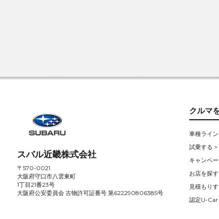
クルマ
車種ライン
試乗する >
スバル近畿株式会社
キャンペー
〒570-0021
お店を探す 
大阪府守口市八雲東町
1丁目21番23号
見積もりす
大阪府公安委員会 古物許可証番号 第622290806385号
認定U-Car