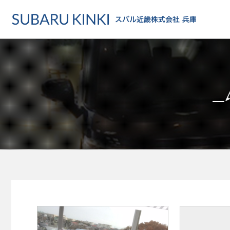
店舗情報
カーラインアップ
メンテナンス・サー
店舗
カーラインアップ一覧
メンテナンス・サービストッ
地域でさがす
乗用車
車検・定期点検をする
地図でさがす
軽自動車
カーケアをする
試乗車でさがす
福祉車両
各種サポート
U-Carでさがす