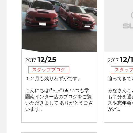
12/25
12/
2017
2017
スタッフブログ
スタッ
１２月も残りわずかです。
迫ってきて
こんにちは(*^_^*)★ いつも学
みなさんこ
園南インター店のブログをご覧
も半分を過
いただきまして ありがとうござ
スや忘年会
います...
がど...