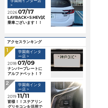
学園南インター店
>
07/17
2026
LAYBACK×S:HEV試
乗車ございます！！
アクセスランキング
学園南インタ
ー店 >
07/09
2018
ナンバープレートに
アルファベット！？
学園南インタ
ー店 >
11/11
2019
皆様！！ステアリン
グリモコンを活用で