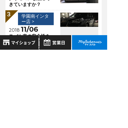
きていますか？
学園南インタ
ー店 >
11/06
2018
スバル車の安全性を
ご紹介♪ ステアリン
グヘッドランプ♪
8月
2026年
学園南インタ
お気に入り店舗
日
月
火
水
木
金
土
ー店 >
登録された店舗はありません。
01/21
1
2019
お近くの店舗を検索して、
2
3
4
5
6
7
8
サンシャインワーフ
☆マークで登録してください。
神戸 世界最長の雲梯
9
10
11
12
13
14
15
（うんてい）！？
16
17
18
19
20
21
22
地域でさがす
23
24
25
26
27
28
29
30
31
過去の記事
地図でさがす
全店舗共通定休日
2026年8月
毎週水曜・その他定休日