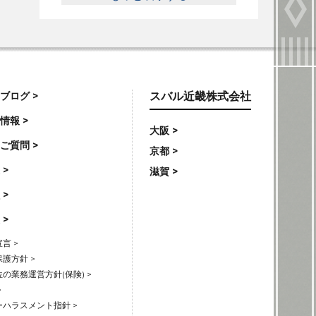
ブログ >
スバル近畿株式会社
情報 >
大阪 >
ご質問 >
京都 >
 >
滋賀 >
 >
 >
言 >
護方針 >
の業務運営方針(保険) >
>
ハラスメント指針 >