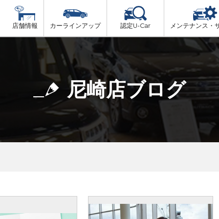
店舗情報
カーラインアップ
認定U-Car
メンテナンス・
ビス
一覧
車検（法定24か月点検）
但馬
プ
法定 12ヶ月 点検
尼崎店ブログ
播磨
6ヶ月ごとの セーフティ チェック
阪神方面
車検 3ヶ月前 無料診断
神戸方面