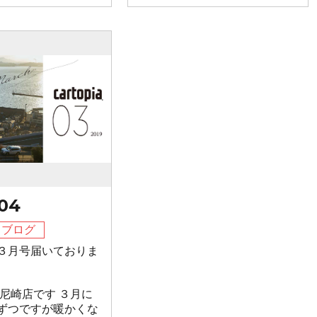
04
フブログ
３月号届いておりま
 尼崎店です ３月に
ずつですが暖かくな