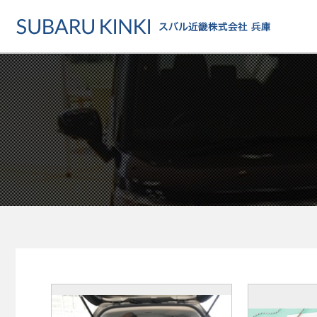
店舗情報
カーラインアップ
メンテナンス・サー
店舗
カーラインアップ一覧
メンテナンス・サービストッ
地域でさがす
乗用車
車検・定期点検をする
地図でさがす
軽自動車
カーケアをする
試乗車でさがす
福祉車両
各種サポート
U-Carでさがす