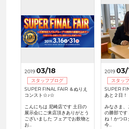
03/18
03/
2019
2019
スタッフブログ
スタッ
SUPER FINAL FAIR ＆ぬりえ
SUPER F
コンスト☆♪☆
あと２日！
こんにちは 尼崎店です 土日の
みなさま、
展示会にご来店頂きありがとう
の勝部です
ございました フェアでお飲物と
ね！かつロ
お...
今...