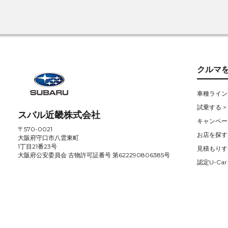
クルマ
車種ライン
試乗する >
スバル近畿株式会社
キャンペー
〒570-0021
お店を探す 
大阪府守口市八雲東町
1丁目21番23号
見積もりす
大阪府公安委員会 古物許可証番号 第622290806385号
認定U-Car