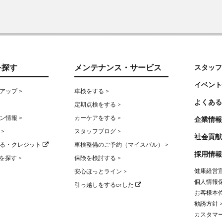
を探す
メンテナンス・サービス
スタッフ
イベント
アップ >
車検をする >
よくある
定期点検をする >
ン情報 >
カーケアをする >
企業情報
>
スタッフブログ >
社会貢献
る・クレジット
車検整備のご予約（マイスバル） >
採用情報
を探す >
保険を検討する >
健康経営宣
安心ほっとライン >
個人情報保
引っ越しをするorした
お客様本位
勧誘方針 
カスタマー