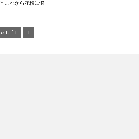
た これから花粉に悩
e 1 of 1
1