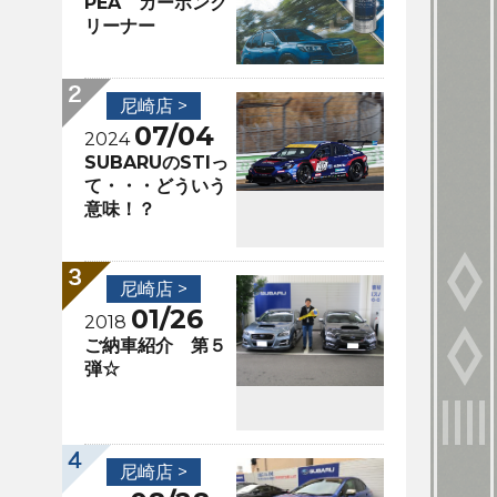
PEA カーボンク
リーナー
尼崎店 >
07/04
2024
SUBARUのSTIっ
て・・・どういう
意味！？
尼崎店 >
01/26
2018
ご納車紹介 第５
弾☆
尼崎店 >