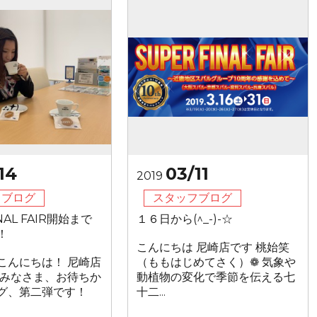
14
03/11
2019
フブログ
スタッフブログ
INAL FAIR開始まで
１６日から(^_-)-☆
！
こんにちは 尼崎店です 桃始笑
こんにちは！ 尼崎店
（ももはじめてさく）❁ 気象や
 みなさま、お待ちか
動植物の変化で季節を伝える七
グ、第二弾です！
十二...