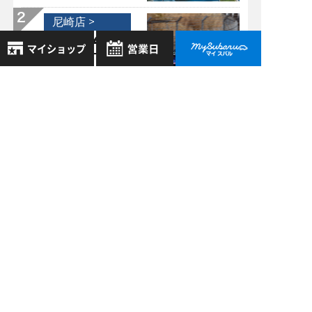
尼崎店 >
07/04
2024
SUBARUのSTIっ
て・・・どういう意
8月
2026年
味！？
お気に入り店舗
日
月
火
水
木
金
土
尼崎店 >
登録された店舗はありません。
1
01/26
お近くの店舗を検索して、
2018
2
3
4
5
6
7
8
☆マークで登録してください。
ご納車紹介 第５弾
9
10
11
12
13
14
15
☆
16
17
18
19
20
21
22
地域でさがす
23
24
25
26
27
28
29
尼崎店 >
30
31
地図でさがす
08/28
2017
全店舗共通定休日
ＷＲＸ Ｓ4が遂
毎週水曜・その他定休日
試乗車でさがす
に！！(^_-)-☆
営業時間：
こちら
よりご覧ください
定休日一覧を見る
中古車でさがす