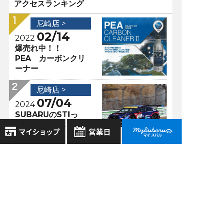
アクセスランキング
尼崎店 >
02/14
2022
爆売れ中！！
PEA カーボンクリ
ーナー
尼崎店 >
07/04
2024
SUBARUのSTIっ
て・・・どういう意
味！？
8月
尼崎店 >
2026年
お気に入り店舗
01/26
日
月
火
水
木
金
土
2018
登録された店舗はありません。
ご納車紹介 第５弾
1
お近くの店舗を検索して、
☆
2
3
4
5
6
7
8
☆マークで登録してください。
9
10
11
12
13
14
15