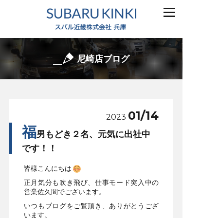
尼崎店ブログ
01/14
2023
福
男もどき２名、元気に出社中
です！！
皆様こんにちは
正月気分も吹き飛び、仕事モード突入中の
営業佐久間でございます。
いつもブログをご覧頂き、ありがとうござ
います。