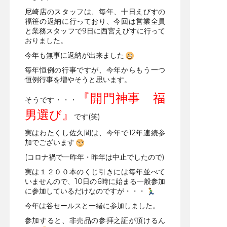
尼崎店のスタッフは、毎年、十日えびすの
福笹の返納に行っており、今回は営業全員
と業務スタッフで9日に西宮えびすに行って
おりました。
今年も無事に返納が出来ました
毎年恒例の行事ですが、今年からもう一つ
恒例行事を増やそうと思います。
『開門神事 福
そうです・・・
男選び』
です(笑)
実はわたくし佐久間は、今年で12年連続参
加でございます
(コロナ禍で一昨年・昨年は中止でしたので)
実は１２００本のくじ引きには毎年並べて
いませんので、10日の6時に始まる一般参加
に参加しているだけなのですが・・・
今年は谷セールスと一緒に参加しました。
参加すると、非売品の参拝之証が頂けるん