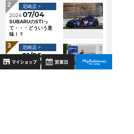
尼崎店 >
07/04
2024
SUBARUのSTIっ
て・・・どういう意
味！？
尼崎店 >
01/26
2018
ご納車紹介 第５弾
☆
8月
2026年
お気に入り店舗
日
月
火
水
木
金
土
尼崎店 >
登録された店舗はありません。
1
08/28
2017
お近くの店舗を検索して、
2
3
4
5
6
7
8
ＷＲＸ Ｓ4が遂
☆マークで登録してください。
9
10
11
12
13
14
15
に！！(^_-)-☆
16
17
18
19
20
21
22
地域でさがす
23
24
25
26
27
28
29
30
31