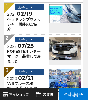
太子店 >
02/19
2021
ヘッドランプウォッ
シャー機能のご紹
介！
太子店 >
07/25
2025
FORESTER レター
マーク 装着してみ
ました!
太子店 >
02/21
2020
WRブルーの秘
密！？明日からフェ
アはじまります
太子店 >