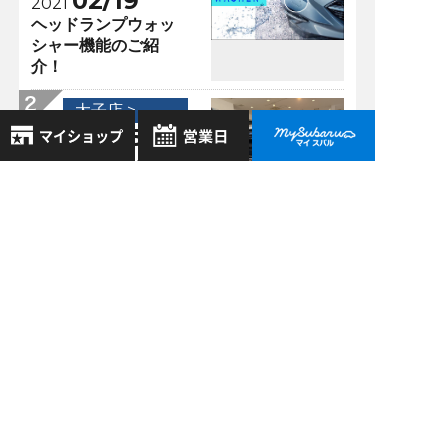
02/19
2021
ヘッドランプウォッ
シャー機能のご紹
介！
太子店 >
07/25
2025
FORESTER レター
マーク 装着してみ
8月
2026年
ました!
お気に入り店舗
日
月
火
水
木
金
土
登録された店舗はありません。
1
太子店 >
お近くの店舗を検索して、
2
3
4
5
6
7
8
02/21
2020
☆マークで登録してください。
9
10
11
12
13
14
15
WRブルーの秘
密！？明日からフェ
16
17
18
19
20
21
22
地域でさがす
アはじまります
23
24
25
26
27
28
29
30
31
太子店 >
地図でさがす
06/05
全店舗共通定休日
2026
毎週水曜・その他定休日
新型LAYBACK
試乗車でさがす