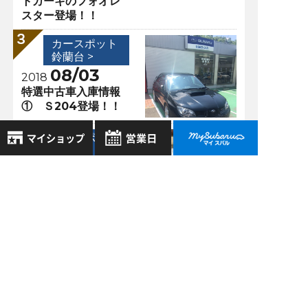
トカーキのフォオレ
スター登場！！
カースポット
鈴蘭台 >
08/03
2018
特選中古車入庫情報
① Ｓ204登場！！
カースポット
鈴蘭台 >
03/16
2020
8月
2026年
お気に入り店舗
鈴蘭台に雪が降りま
日
月
火
水
木
金
土
した！
登録された店舗はありません。
1
お近くの店舗を検索して、
2
3
4
5
6
7
8
☆マークで登録してください。
9
10
11
12
13
14
15
過去の記事
16
17
18
19
20
21
22
地域でさがす
2026年8月
23
24
25
26
27
28
29
30
31
2026年7月