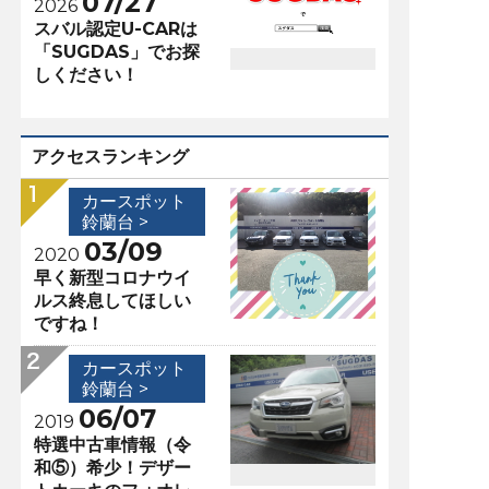
07/27
2026
スバル認定U-CARは
「SUGDAS」でお探
しください！
アクセスランキング
カースポット
鈴蘭台 >
03/09
2020
早く新型コロナウイ
ルス終息してほしい
ですね！
カースポット
鈴蘭台 >
06/07
2019
特選中古車情報（令
和⑤）希少！デザー