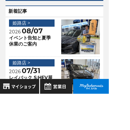
新着記事
姫路店 >
08/07
2026
イベント告知と夏季
休業のご案内
姫路店 >
07/31
2026
レイバック S:HEV展
示中
8月
2026年
お気に入り店舗
日
月
火
水
木
金
土
アクセスランキング
登録された店舗はありません。
1
お近くの店舗を検索して、
姫路店 >
2
3
4
5
6
7
8
☆マークで登録してください。