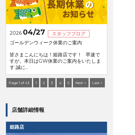
04/27
2026
スタッフブログ
ゴールデンウィーク休業のご案内
皆さまこんにちは！姫路店です！ 早速で
すが、本日はGW休業のご案内をいたしま
す 誠に...
Page 1 of 43
1
2
3
4
5
Next >
Last >
店舗詳細情報
姫路店