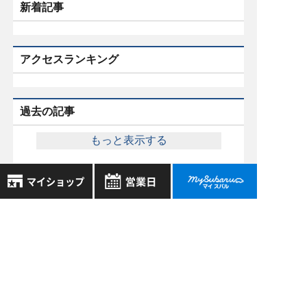
新着記事
アクセスランキング
過去の記事
もっと表示する
8月
2026年
お気に入り店舗
スバル近畿株式会社
日
月
火
水
木
金
土
〒570-0021 大阪府守口市八雲東町1丁目21番23号
登録された店舗はありません。
1
お近くの店舗を検索して、
大阪府公安委員会 古物許可証番号 第622290806385号
2
3
4
5
6
7
8
☆マークで登録してください。
9
10
11
12
13
14
15