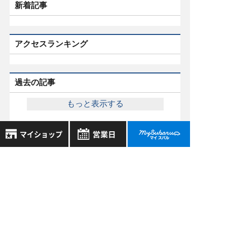
新着記事
アクセスランキング
過去の記事
もっと表示する
8月
2026年
お気に入り店舗
スバル近畿株式会社
日
月
火
水
木
金
土
〒570-0021 大阪府守口市八雲東町1丁目21番23号
登録された店舗はありません。
1
お近くの店舗を検索して、
大阪府公安委員会 古物許可証番号 第622290806385号
2
3
4
5
6
7
8
☆マークで登録してください。
9
10
11
12
13
14
15