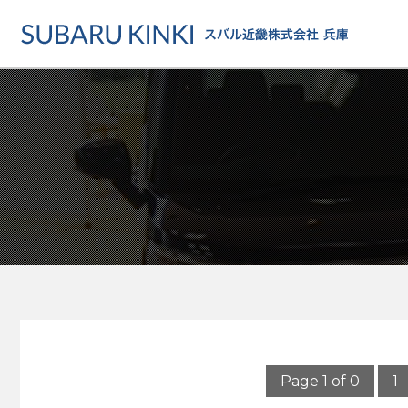
店舗情報
カーラインアップ
メンテナンス・サー
店舗
カーラインアップ一覧
メンテナンス・サービストッ
地域でさがす
乗用車
車検・定期点検をする
地図でさがす
軽自動車
カーケアをする
試乗車でさがす
福祉車両
各種サポート
U-Carでさがす
Page 1 of 0
1