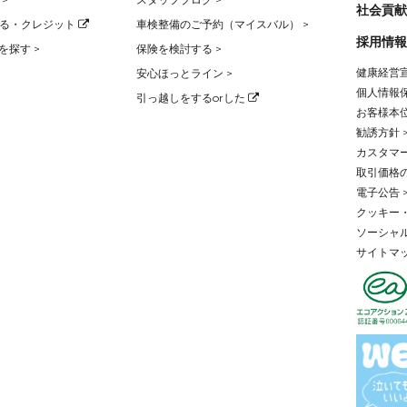
社会貢献
る・クレジット
車検整備のご予約（マイスバル） >
採用情報
を探す >
保険を検討する >
健康経営宣
安心ほっとライン >
個人情報保
引っ越しをするorした
お客様本位
勧誘方針 
カスタマー
取引価格
電子公告 
クッキー・
ソーシャル
サイトマッ