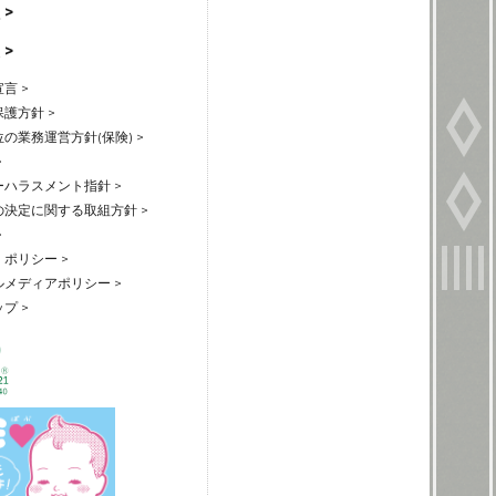
 >
 >
言 >
護方針 >
の業務運営方針(保険) >
>
ハラスメント指針 >
の決定に関する取組方針 >
>
ポリシー >
メディアポリシー >
プ >