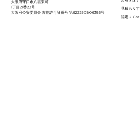
大阪府守口市八雲東町
1丁目21番23号
見積もりす
大阪府公安委員会 古物許可証番号 第622290806385号
認定U-Car