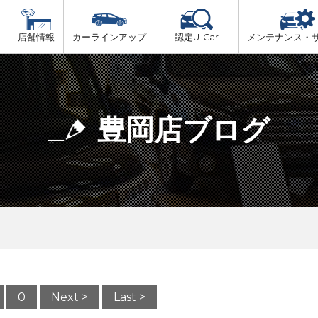
店舗情報
カーラインアップ
認定U-Car
メンテナンス・
ビス
一覧
車検（法定24か月点検）
但馬
プ
法定 12ヶ月 点検
豊岡店ブログ
播磨
6ヶ月ごとの セーフティ チェック
阪神方面
車検 3ヶ月前 無料診断
神戸方面
0
Next >
Last >