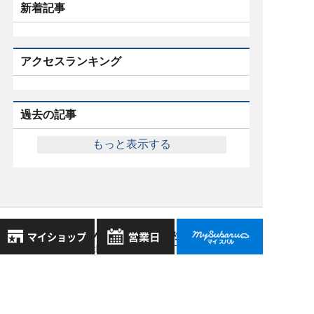
新着記事
アクセスランキング
過去の記事
もっと表示する
スバル近畿株式会社
〒570-0021 大阪府守口市八雲東町1丁目21番23号
8月
大阪府公安委員会 古物許可証番号 第622290806385号
2026年
お気に入り店舗
日
月
火
水
木
金
土
登録された店舗はありません。
1