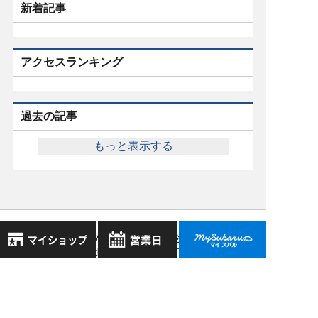
新着記事
アクセスランキング
過去の記事
もっと表示する
スバル近畿株式会社
〒570-0021 大阪府守口市八雲東町1丁目21番23号
8月
大阪府公安委員会 古物許可証番号 第622290806385号
2026年
お気に入り店舗
日
月
火
水
木
金
土
登録された店舗はありません。
1