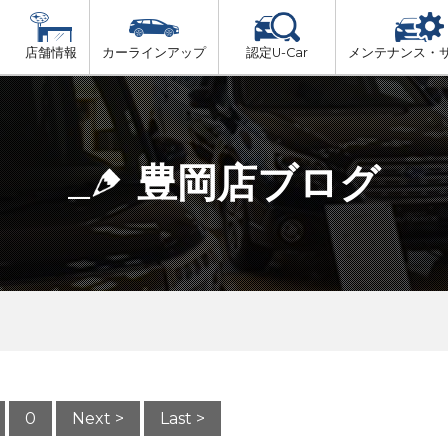
店舗情報
カーラインアップ
認定U-Car
メンテナンス・
ビス
一覧
車検（法定24か月点検）
但馬
プ
法定 12ヶ月 点検
豊岡店ブログ
播磨
6ヶ月ごとの セーフティ チェック
阪神方面
車検 3ヶ月前 無料診断
神戸方面
0
Next >
Last >