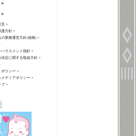
 >
 >
言 >
護方針 >
の業務運営方針(保険) >
>
ハラスメント指針 >
の決定に関する取組方針 >
>
ポリシー >
メディアポリシー >
プ >