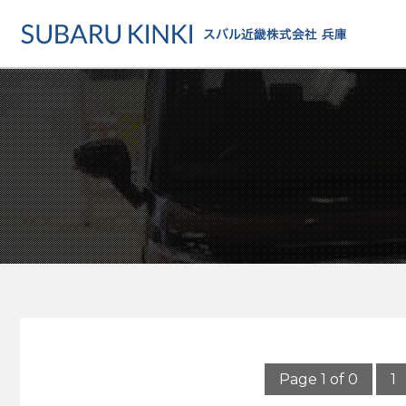
店舗情報
カーラインアップ
メンテナンス・サー
店舗
カーラインアップ一覧
メンテナンス・サービストッ
地域でさがす
乗用車
車検・定期点検をする
地図でさがす
軽自動車
カーケアをする
試乗車でさがす
福祉車両
各種サポート
U-Carでさがす
Page 1 of 0
1