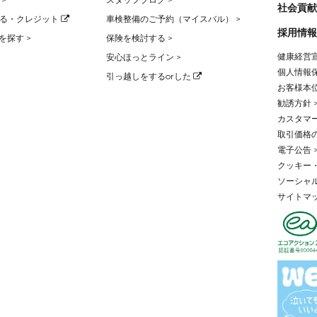
社会貢献
る・クレジット
車検整備のご予約（マイスバル） >
採用情報
を探す >
保険を検討する >
健康経営宣
安心ほっとライン >
個人情報保
引っ越しをするorした
お客様本位
勧誘方針 
カスタマー
取引価格
電子公告 
クッキー・
ソーシャル
サイトマッ