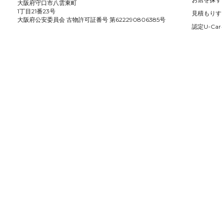
大阪府守口市八雲東町
1丁目21番23号
見積もりす
大阪府公安委員会 古物許可証番号 第622290806385号
認定U-Car