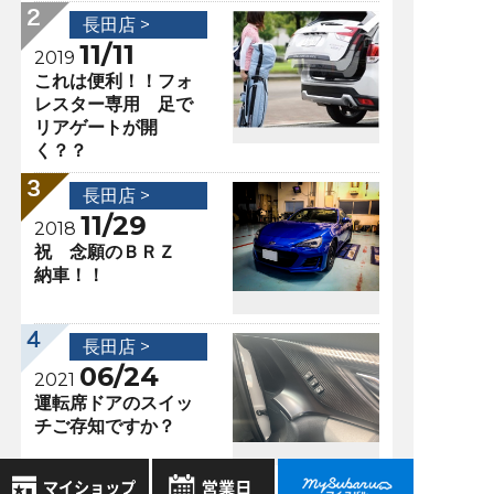
長田店 >
11/11
2019
これは便利！！フォ
レスター専用 足で
リアゲートが開
く？？
長田店 >
11/29
2018
祝 念願のＢＲＺ
納車！！
長田店 >
06/24
2021
運転席ドアのスイッ
チご存知ですか？