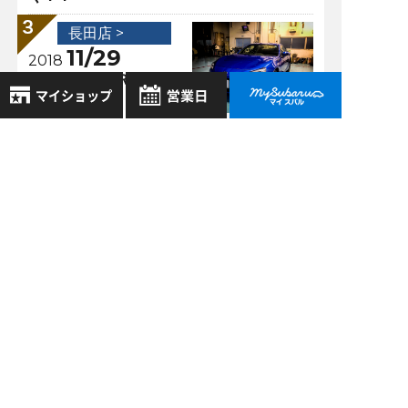
長田店 >
11/29
2018
祝 念願のＢＲＺ
納車！！
8月
2026年
長田店 >
お気に入り店舗
日
月
火
水
木
金
土
06/24
2021
登録された店舗はありません。
1
運転席ドアのスイッ
お近くの店舗を検索して、
2
3
4
5
6
7
8
チご存知ですか？
☆マークで登録してください。
9
10
11
12
13
14
15
16
17
18
19
20
21
22
地域でさがす
23
24
25
26
27
28
29
30
31
過去の記事
地図でさがす
全店舗共通定休日
2026年7月
毎週水曜・その他定休日
試乗車でさがす
2026年6月
営業時間：
こちら
よりご覧ください