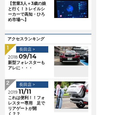
【営業3人＋3歳の娘
と行く！トレイルシ
ーカーで高知・ひろ
め市場へ】
アクセスランキング
長田店 >
09/14
2018
新型フォレスターも
アレに・・・
長田店 >
11/11
2019
これは便利！！フォ
レスター専用 足で
リアゲートが開
く？？