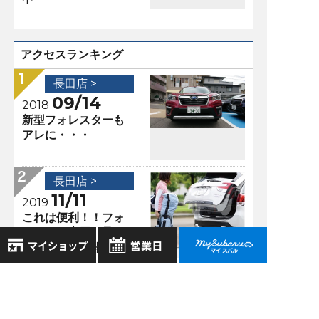
アクセスランキング
長田店 >
09/14
2018
新型フォレスターも
アレに・・・
長田店 >
11/11
2019
これは便利！！フォ
レスター専用 足で
リアゲートが開
く？？
8月
2026年
長田店 >
お気に入り店舗
日
月
火
水
木
金
土
11/29
2018
登録された店舗はありません。
1