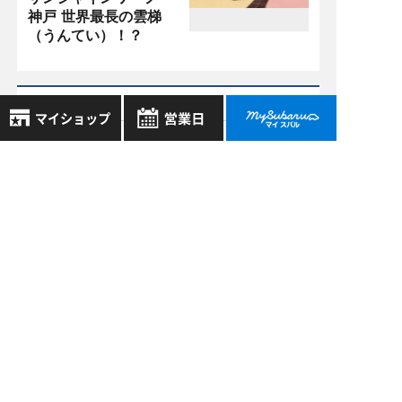
神戸 世界最長の雲梯
（うんてい）！？
過去の記事
2026年8月
8月
2026年
2026年7月
お気に入り店舗
日
月
火
水
木
金
土
2026年6月
登録された店舗はありません。
1
お近くの店舗を検索して、
2
3
4
5
6
7
8
2026年5月
☆マークで登録してください。
9
10
11
12
13
14
15
もっと表示する
16
17
18
19
20
21
22
地域でさがす
23
24
25
26
27
28
29
30
31
地図でさがす
全店舗共通定休日
毎週水曜・その他定休日
試乗車でさがす
スバル近畿株式会社