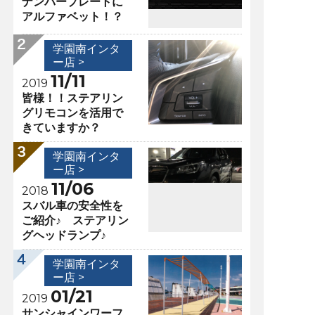
ナンバープレートに
アルファベット！？
学園南インタ
ー店 >
11/11
2019
皆様！！ステアリン
グリモコンを活用で
きていますか？
学園南インタ
ー店 >
11/06
2018
スバル車の安全性を
ご紹介♪ ステアリン
グヘッドランプ♪
学園南インタ
ー店 >
01/21
2019
サンシャインワーフ