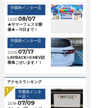
学園南インター店
>
08/07
2026
★サマーフェスタ開
催★～11日まで！
学園南インター店
>
07/17
2026
LAYBACK×S:HEV試
乗車ございます！！
アクセスランキング
学園南インタ
ー店 >
07/09
2018