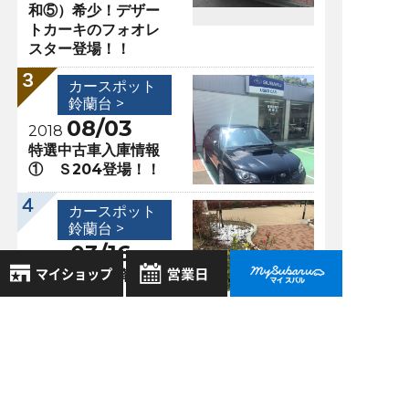
和⑤）希少！デザー
トカーキのフォオレ
スター登場！！
カースポット
鈴蘭台 >
08/03
2018
特選中古車入庫情報
① Ｓ204登場！！
カースポット
鈴蘭台 >
03/16
2020
鈴蘭台に雪が降りま
した！
8月
2026年
お気に入り店舗
日
月
火
水
木
金
土
登録された店舗はありません。
過去の記事
1
お近くの店舗を検索して、
2
3
4
5
6
7
8
2026年8月
☆マークで登録してください。