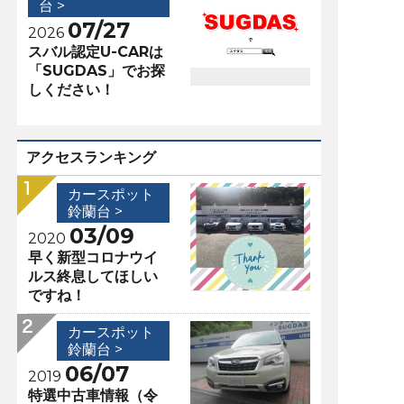
台 >
07/27
2026
スバル認定U-CARは
「SUGDAS」でお探
しください！
アクセスランキング
カースポット
鈴蘭台 >
03/09
2020
早く新型コロナウイ
ルス終息してほしい
ですね！
カースポット
鈴蘭台 >
06/07
2019
特選中古車情報（令