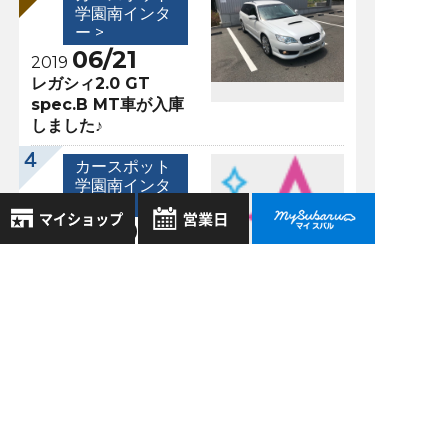
学園南インタ
ー >
06/21
2019
レガシィ2.0 GT
spec.B MT車が入庫
しました♪
カースポット
学園南インタ
ー >
05/10
2021
【クルーズコントロ
8月
2026年
ール機能】車間距離
お気に入り店舗
日
月
火
水
木
金
土
を設定して快適なド
ライブを☆
登録された店舗はありません。
1
お近くの店舗を検索して、
2
3
4
5
6
7
8
☆マークで登録してください。
9
10
11
12
13
14
15
過去の記事
16
17
18
19
20
21
22
地域でさがす
23
24
25
26
27
28
29
2026年7月